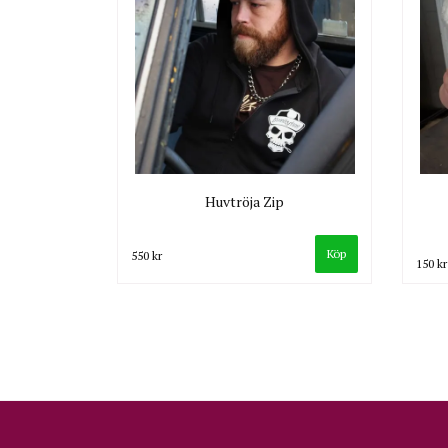
Huvtröja Zip
Köp
550 kr
150 kr