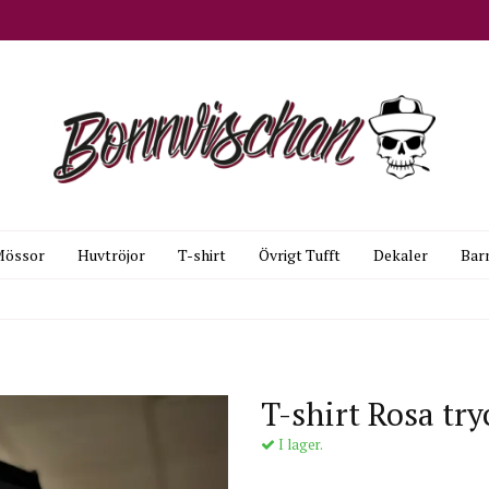
Mössor
Huvtröjor
T-shirt
Övrigt Tufft
Dekaler
Bar
T-shirt Rosa try
I lager.