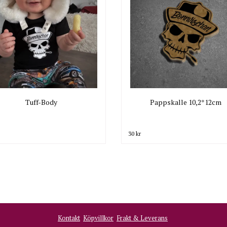
Tuff-Body
Pappskalle 10,2*12cm
30 kr
Kontakt
Köpvillkor
Frakt & Leverans