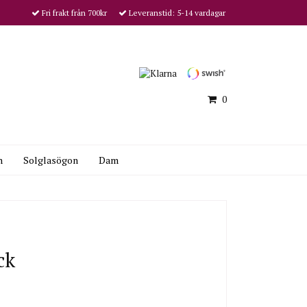
Fri frakt från 700kr
Leveranstid: 5-14 vardagar
0
n
Solglasögon
Dam
ck