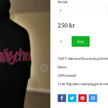
Storlek
L
250 kr
Tuff T-shirt med Rosa tryck på bröst
Unisex
100% bomull
Tvätt 30grader (vänd plagget ut och