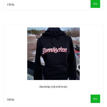
Köp
150 kr
Huvtröja (vit/röd text)
Köp
550 kr