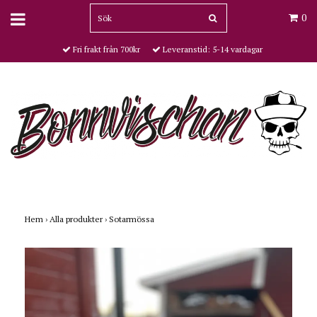
0
Fri frakt från 700kr
Leveranstid: 5-14 vardagar
Hem
›
Alla produkter
›
Sotarmössa