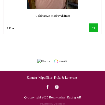
T-shirt Brun med tryck fram
Köp
250 kr
Kontakt
Köpvillkor
Frakt & Leverans
© Copyright 2026 Bonnvischan Racing AB
Powered by Quickbutik