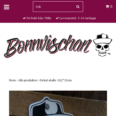
0
Fri frakt från 700kr
Leveranstid: 5-14 vardagar
Hem
›
Alla produkter
›
Dekal skalle 10,2*12cm